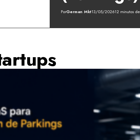
Por
German Mkt
13/05/2026
12 minutos de
artups