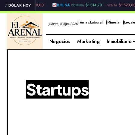
$1.540,00
BOLSA
$1.514,70
$1.523,00
DÓLAR HOY
VENTA
COMPRA
VENTA
Temas:
Laboral
Minería
Legal
jueves, 6 Ago, 2026
Negocios
Marketing
Inmobiliario
Startups