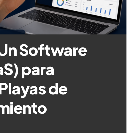
 Un Software
aS) para
Playas de
miento