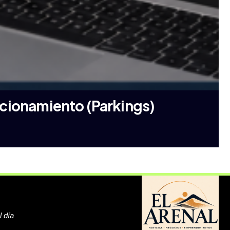
acionamiento (Parkings)
l día