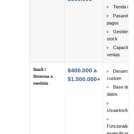
Tienda onl
Pasarela 
pagos
Gestión d
stock
Capacitac
ventas
SaaS /
$400.000 a
Desarrollo
Sistema a
custom
$1.500.000+
medida
Base de
datos
Usuarios/logi
Funcionalida
específicas