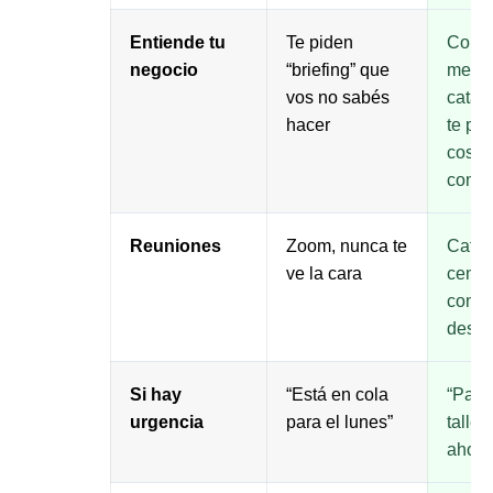
Entiende tu
Te piden
Conoc
negocio
“briefing” que
merc
vos no sabés
catam
hacer
te pr
cosas
concr
Reuniones
Zoom, nunca te
Café 
ve la cara
centro
conoc
desar
Si hay
“Está en cola
“Pasá
urgencia
para el lunes”
taller
ahora