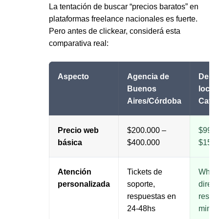
La tentación de buscar “precios baratos” en
plataformas freelance nacionales es fuerte.
Pero antes de clickear, considerá esta
comparativa real:
Aspecto
Agencia de
Desar
Buenos
local
Aires/Córdoba
Cata
Precio web
$200.000 –
$99.9
básica
$400.000
$150.
Atención
Tickets de
What
personalizada
soporte,
direct
respuestas en
respu
24-48hs
minut