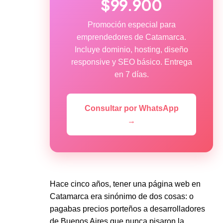
$99.900
Promoción especial para
emprendedores de Catamarca.
Incluye dominio, hosting, diseño
responsive y SEO básico. Entrega
en 7 días.
Consultar por WhatsApp
→
Hace cinco años, tener una página web en
Catamarca era sinónimo de dos cosas: o
pagabas precios porteños a desarrolladores
de Buenos Aires que nunca pisaron la