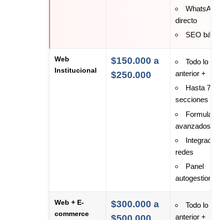
WhatsApp
directo
SEO bási
Web
$150.000 a
Todo lo
Institucional
anterior +
$250.000
Hasta 7
secciones
Formulari
avanzados
Integració
redes
Panel
autogestionab
Web + E-
$300.000 a
Todo lo
commerce
anterior +
$500.000