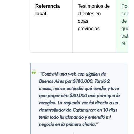
Referencia
Testimonios de
Podés
local
clientes en
con 3 
otras
de Ca
provincias
que y
traba
él
“Contraté una web con alguien de
Buenos Aires por $180.000. Tardó 2
meses, nunca entendió qué vendía y tuve
que pagar otro $80.000 acá para que la
arreglen. La segunda vez fui directo a un
desarrollador de Catamarca: en 10 días
tenía todo funcionando y entendió mi
negocio en la primera charla.”